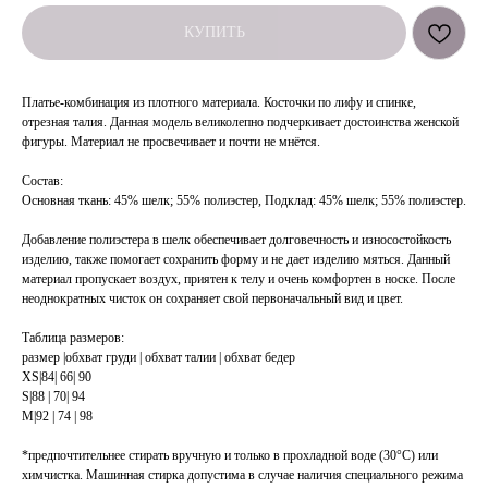
КУПИТЬ
Платье-комбинация из плотного материала. Косточки по лифу и спинке,
отрезная талия. Данная модель великолепно подчеркивает достоинства женской
фигуры. Материал не просвечивает и почти не мнётся.
Состав:
Основная ткань: 45% шелк; 55% полиэстер, Подклад: 45% шелк; 55% полиэстер.
Добавление полиэстера в шелк обеспечивает долговечность и износостойкость
изделию, также помогает сохранить форму и не дает изделию мяться. Данный
материал пропускает воздух, приятен к телу и очень комфортен в носке. После
неоднократных чисток он сохраняет свой первоначальный вид и цвет.
Таблица размеров:
размер |обхват груди | обхват талии | обхват бедер
XS|84| 66| 90
S|88 | 70| 94
M|92 | 74 | 98
*предпочтительнее стирать вручную и только в прохладной воде (30°С) или
химчистка. Машинная стирка допустима в случае наличия специального режима