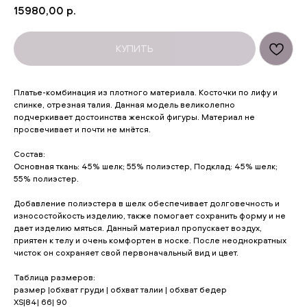
15980,00
р.
КУПИТЬ
Платье-комбинация из плотного материала. Косточки по лифу и
спинке, отрезная талия. Данная модель великолепно
подчеркивает достоинства женской фигуры. Материал не
просвечивает и почти не мнётся.
Состав:
Основная ткань: 45% шелк; 55% полиэстер, Подклад: 45% шелк;
55% полиэстер.
Добавление полиэстера в шелк обеспечивает долговечность и
износостойкость изделию, также помогает сохранить форму и не
дает изделию мяться. Данный материал пропускает воздух,
приятен к телу и очень комфортен в носке. После неоднократных
чисток он сохраняет свой первоначальный вид и цвет.
Таблица размеров:
размер |обхват груди | обхват талии | обхват бедер
XS|84| 66| 90