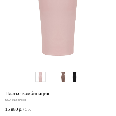
Платье-комбинация
SKU:
013-pink-xs
15 980
р.
/
1 pc