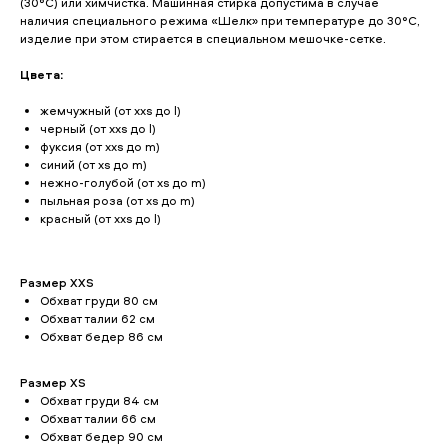
(30°С) или химчистка. Машинная стирка допустима в случае
наличия специального режима «Шелк» при температуре до 30°С,
изделие при этом стирается в специальном мешочке-сетке.
Цвета:
жемчужный (от xxs до l)
черный (от xxs до l)
фуксия (от xxs до m)
синий (от xs до m)
нежно-голубой (от xs до m)
пыльная роза (от xs до m)
красный (от xxs до l)
Размер XXS
Обхват груди 80 см
Обхват талии 62 см
Обхват бедер 86 см
Размер XS
Обхват груди 84 см
Обхват талии 66 см
Обхват бедер 90 см