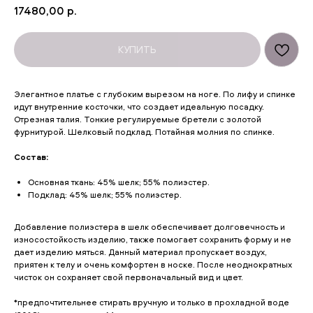
17480,00
р.
КУПИТЬ
Элегантное платье с глубоким вырезом на ноге. По лифу и спинке
идут внутренние косточки, что создает идеальную посадку.
Отрезная талия. Тонкие регулируемые бретели с золотой
фурнитурой. Шелковый подклад. Потайная молния по спинке.
Состав:
Основная ткань: 45% шелк; 55% полиэстер.
Подклад: 45% шелк; 55% полиэстер.
Добавление полиэстера в шелк обеспечивает долговечность и
износостойкость изделию, также помогает сохранить форму и не
дает изделию мяться. Данный материал пропускает воздух,
приятен к телу и очень комфортен в носке. После неоднократных
чисток он сохраняет свой первоначальный вид и цвет.
*предпочтительнее стирать вручную и только в прохладной воде