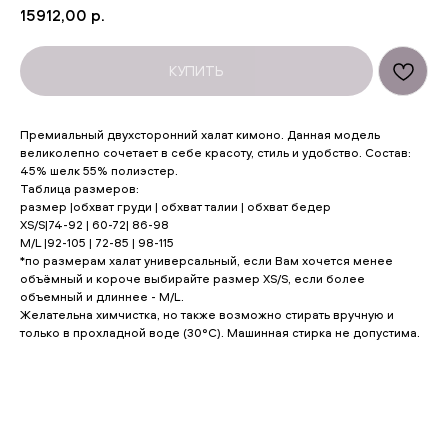
15912,00
р.
КУПИТЬ
Премиальный двухсторонний халат кимоно. Данная модель
великолепно сочетает в себе красоту, стиль и удобство. Состав:
45% шелк 55% полиэстер.
Таблица размеров:
размер |обхват груди | обхват талии | обхват бедер
XS/S|74-92 | 60-72| 86-98
M/L |92-105 | 72-85 | 98-115
*по размерам халат универсальный, если Вам хочется менее
объёмный и короче выбирайте размер XS/S, если более
объемный и длиннее - M/L.
Желательна химчистка, но также возможно стирать вручную и
только в прохладной воде (30°С). Машинная стирка не допустима.